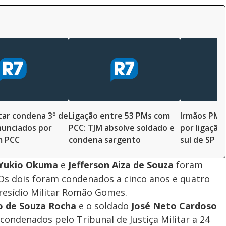
itar condena 3º de
Ligação entre 53 PMs com
Irmãos PMs
nunciados por
PCC: TJM absolve soldado e
por ligação
m PCC
condena sargento
sul de SP
 Yukio Okuma
e
Jefferson Aiza de Souza
foram
. Os dois foram condenados a cinco anos e quatro
resídio Militar Romão Gomes.
o de Souza Rocha
e o soldado
José Neto Cardoso
ondenados pelo Tribunal de Justiça Militar a 24