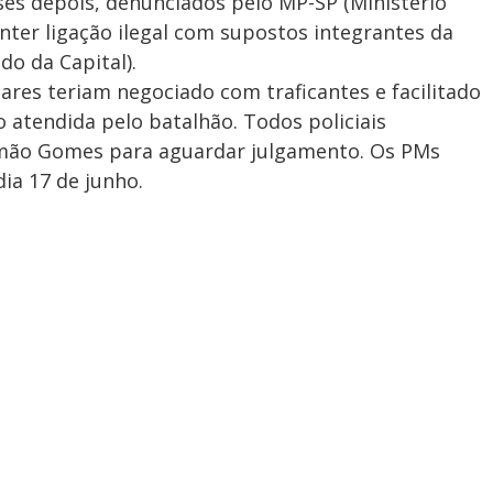
ses depois, denunciados pelo MP-SP (Ministério
nter ligação ilegal com supostos integrantes da
o da Capital).
tares teriam negociado com traficantes e facilitado
 atendida pelo batalhão. Todos policiais
mão Gomes para aguardar julgamento. Os PMs
ia 17 de junho.