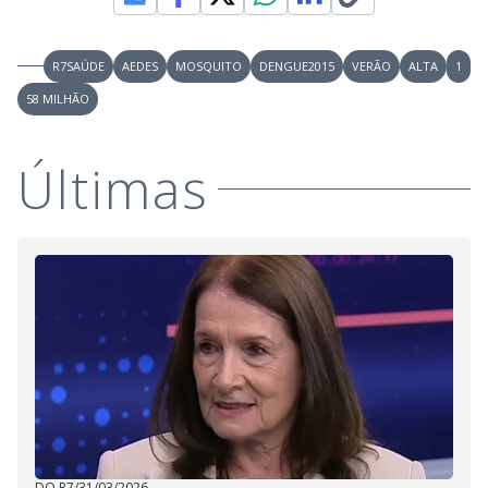
R7SAÚDE
AEDES
MOSQUITO
DENGUE2015
VERÃO
ALTA
1
58 MILHÃO
Últimas
DO R7
/
31/03/2026