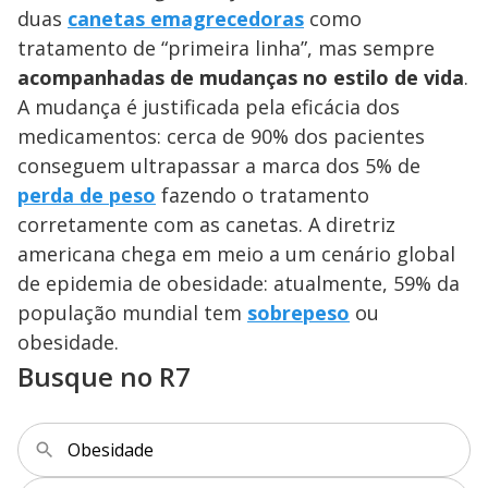
y
duas
canetas emagrecedoras
como
tratamento de “primeira linha”, mas sempre
M
V
u
d
acompanhadas de mudanças no estilo de vida
.
o
A mudança é justificada pela eficácia dos
i
medicamentos: cerca de 90% dos pacientes
conseguem ultrapassar a marca dos 5% de
perda de peso
fazendo o tratamento
d
corretamente com as canetas. A diretriz
americana chega em meio a um cenário global
e
de epidemia de obesidade: atualmente, 59% da
população mundial tem
sobrepeso
ou
o
obesidade.
Busque no R7
Obesidade