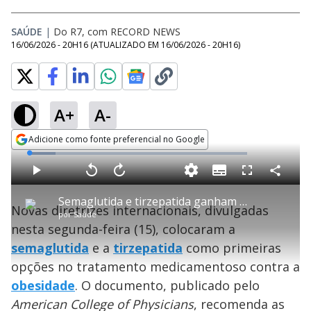
SAÚDE
|
Do R7, com RECORD NEWS
16/06/2026 - 20H16
(ATUALIZADO EM
16/06/2026 - 20H16
)
A+
A-
Adicione como fonte preferencial no Google
Opens in new window
L
o
a
S
d
u
C
P
V
A
P
F
e
b
o
l
o
v
u
d
t
m
a
l
a
l
:
Semaglutida e tirzepatida ganham prioridade no tratamento de obesidade
i
p
y
t
n
l
1
Novas diretrizes internacionais, divulgadas
t
a
a
ç
s
2
por
Saúde
l
r
r
a
c
.
e
t
1
r
l
r
2
nesta segunda-feira (15), colocaram a
s
i
0
1
e
4
l
s
0
e
%
h
semaglutida
e a
e
tirzepatida
s
como primeiras
n
a
g
e
r
u
g
opções no tratamento medicamentoso contra a
n
u
a
d
n
o
d
obesidade
. O documento, publicado pelo
s
o
s
American College of Physicians
, recomenda as