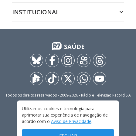
INSTITUCIONAL
SAÚDE
Todos os direitos reservados - 2009-
2026
- Rádio e Televisão Record S.A
Utilizamos cookies e tecnologia para
CARREIRA
FALE CONOSCO
PRIVACIDADE
aprimorar sua experiência de navegação de
TERMOS E CONDIÇÕES DE USO
acordo com o
Aviso de Privacidade
.