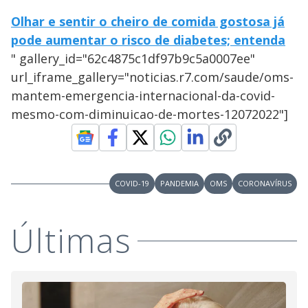
Olhar e sentir o cheiro de comida gostosa já
pode aumentar o risco de diabetes; entenda
" gallery_id="62c4875c1df97b9c5a0007ee"
url_iframe_gallery="noticias.r7.com/saude/oms-
mantem-emergencia-internacional-da-covid-
mesmo-com-diminuicao-de-mortes-12072022"]
COVID-19
PANDEMIA
OMS
CORONAVÍRUS
Últimas