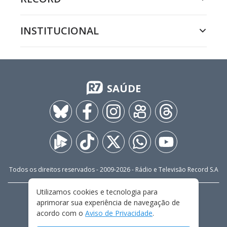
INSTITUCIONAL
SAÚDE
Todos os direitos reservados - 2009-
2026
- Rádio e Televisão Record S.A
Utilizamos cookies e tecnologia para
CARREIRA
FALE CONOSCO
PRIVACIDADE
aprimorar sua experiência de navegação de
TERMOS E CONDIÇÕES DE USO
acordo com o
Aviso de Privacidade
.