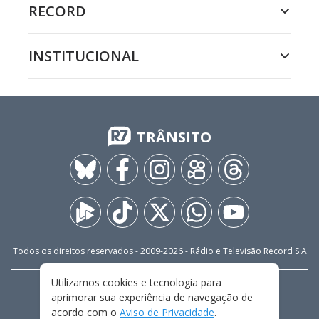
RECORD
INSTITUCIONAL
TRÂNSITO
Todos os direitos reservados - 2009-
2026
- Rádio e Televisão Record S.A
Utilizamos cookies e tecnologia para
CARREIRA
FALE CONOSCO
PRIVACIDADE
aprimorar sua experiência de navegação de
TERMOS E CONDIÇÕES DE USO
acordo com o
Aviso de Privacidade
.