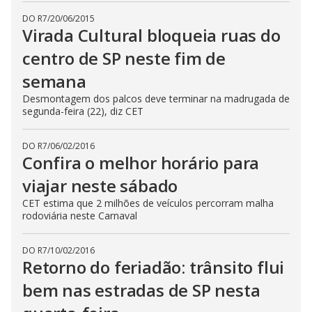
DO R7
/
20/06/2015
Virada Cultural bloqueia ruas do
centro de SP neste fim de
semana
Desmontagem dos palcos deve terminar na madrugada de
segunda-feira (22), diz CET
DO R7
/
06/02/2016
Confira o melhor horário para
viajar neste sábado
CET estima que 2 milhões de veículos percorram malha
rodoviária neste Carnaval
DO R7
/
10/02/2016
Retorno do feriadão: trânsito flui
bem nas estradas de SP nesta