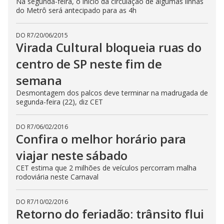
Na segunda-feira, o início da circulação de algumas linhas
do Metrô será antecipado para as 4h
DO R7
/
20/06/2015
Virada Cultural bloqueia ruas do
centro de SP neste fim de
semana
Desmontagem dos palcos deve terminar na madrugada de
segunda-feira (22), diz CET
DO R7
/
06/02/2016
Confira o melhor horário para
viajar neste sábado
CET estima que 2 milhões de veículos percorram malha
rodoviária neste Carnaval
DO R7
/
10/02/2016
Retorno do feriadão: trânsito flui