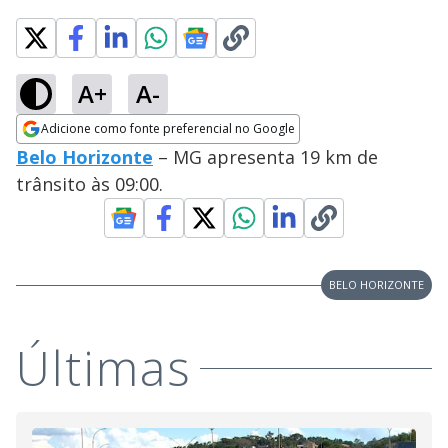
A+
A-
Adicione como fonte preferencial no Google
Opens in new window
Belo Horizonte
– MG apresenta 19 km de
trânsito às 09:00.
BELO HORIZONTE
Últimas