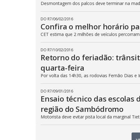
Desmontagem dos palcos deve terminar na madru
DO R7
/
06/02/2016
Confira o melhor horário pa
CET estima que 2 milhões de veículos percorram
DO R7
/
10/02/2016
Retorno do feriadão: trânsi
quarta-feira
Por volta das 14h30, as rodovias Fernão Dias e 
DO R7
/
09/01/2016
Ensaio técnico das escolas 
região do Sambódromo
Motorista deve evitar pista local da marginal Ti