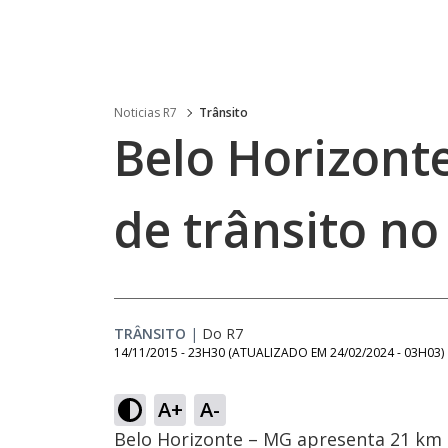
Noticias R7
Trânsito
Belo Horizont
de trânsito n
TRÂNSITO
|
Do R7
14/11/2015 - 23H30
(ATUALIZADO EM
24/02/2024 - 03H03
)
A+
A-
Belo Horizonte – MG apresenta 21 km d