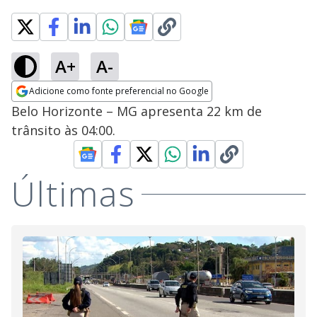
A+
A-
Adicione como fonte preferencial no Google
Opens in new window
Belo Horizonte – MG apresenta 22 km de
trânsito às 04:00.
Últimas