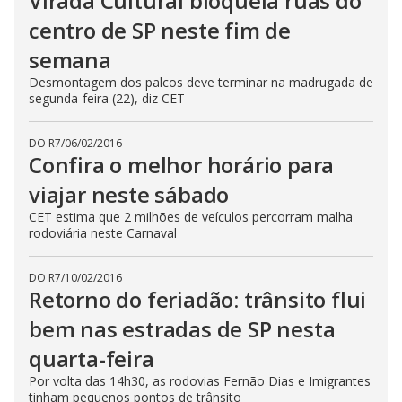
Virada Cultural bloqueia ruas do
centro de SP neste fim de
semana
Desmontagem dos palcos deve terminar na madrugada de
segunda-feira (22), diz CET
DO R7
/
06/02/2016
Confira o melhor horário para
viajar neste sábado
CET estima que 2 milhões de veículos percorram malha
rodoviária neste Carnaval
DO R7
/
10/02/2016
Retorno do feriadão: trânsito flui
bem nas estradas de SP nesta
quarta-feira
Por volta das 14h30, as rodovias Fernão Dias e Imigrantes
tinham pequenos pontos de trânsito