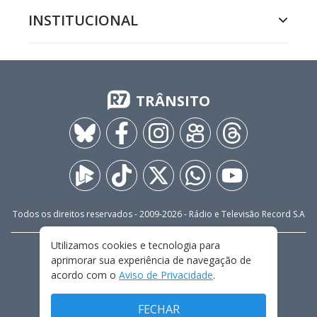
INSTITUCIONAL
TRÂNSITO
Todos os direitos reservados - 2009-
2026
- Rádio e Televisão Record S.A
Utilizamos cookies e tecnologia para
CARREIRA
FALE CONOSCO
PRIVACIDADE
aprimorar sua experiência de navegação de
TERMOS E CONDIÇÕES DE USO
acordo com o
Aviso de Privacidade
.
FECHAR