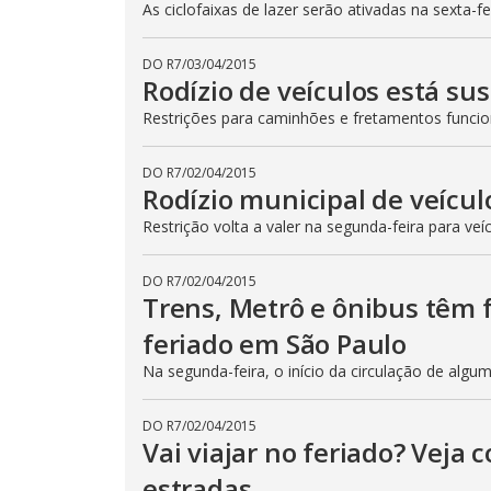
As ciclofaixas de lazer serão ativadas na sexta-f
DO R7
/
03/04/2015
Rodízio de veículos está su
Restrições para caminhões e fretamentos func
DO R7
/
02/04/2015
Rodízio municipal de veícul
Restrição volta a valer na segunda-feira para veí
DO R7
/
02/04/2015
Trens, Metrô e ônibus têm
feriado em São Paulo
Na segunda-feira, o início da circulação de algu
DO R7
/
02/04/2015
Vai viajar no feriado? Veja
estradas