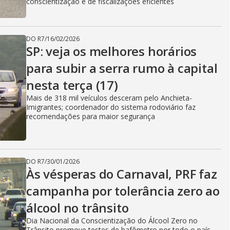
conscientização e de fiscalizações eficientes
DO R7
/
16/02/2026
SP: veja os melhores horários
para subir a serra rumo à capital
nesta terça (17)
Mais de 318 mil veículos desceram pelo Anchieta-
Imigrantes; coordenador do sistema rodoviário faz
recomendações para maior segurança
DO R7
/
30/01/2026
Às vésperas do Carnaval, PRF faz
campanha por tolerância zero ao
álcool no trânsito
Dia Nacional da Conscientização do Álcool Zero no
Trânsito promove testes de bafômetro por todo o país