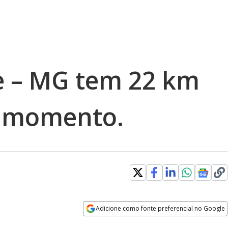
e – MG tem 22 km
o momento.
Adicione como fonte preferencial no Google
Opens in new window