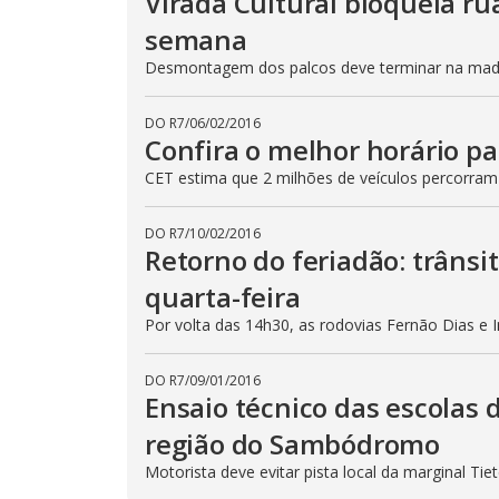
Virada Cultural bloqueia ru
semana
Desmontagem dos palcos deve terminar na madru
DO R7
/
06/02/2016
Confira o melhor horário pa
CET estima que 2 milhões de veículos percorram
DO R7
/
10/02/2016
Retorno do feriadão: trânsi
quarta-feira
Por volta das 14h30, as rodovias Fernão Dias e 
DO R7
/
09/01/2016
Ensaio técnico das escolas 
região do Sambódromo
Motorista deve evitar pista local da marginal Ti