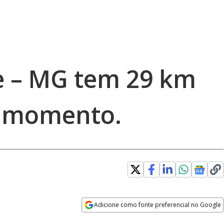
e – MG tem 29 km
o momento.
Adicione como fonte preferencial no Google
Opens in new window