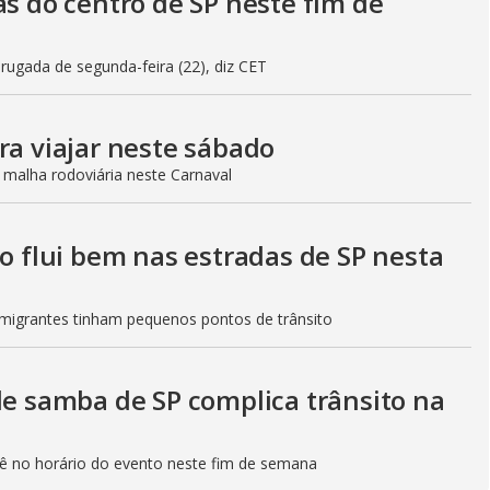
as do centro de SP neste fim de
gada de segunda-feira (22), diz CET
ra viajar neste sábado
 malha rodoviária neste Carnaval
to flui bem nas estradas de SP nesta
Imigrantes tinham pequenos pontos de trânsito
de samba de SP complica trânsito na
etê no horário do evento neste fim de semana