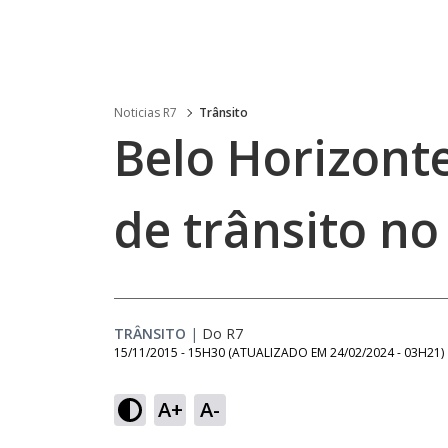
Noticias R7
Trânsito
Belo Horizont
de trânsito n
TRÂNSITO
|
Do R7
15/11/2015 - 15H30
(ATUALIZADO EM
24/02/2024 - 03H21
)
A+
A-