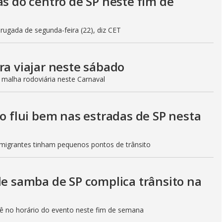
as do centro de SP neste fim de
gada de segunda-feira (22), diz CET
ra viajar neste sábado
 malha rodoviária neste Carnaval
to flui bem nas estradas de SP nesta
Imigrantes tinham pequenos pontos de trânsito
de samba de SP complica trânsito na
etê no horário do evento neste fim de semana