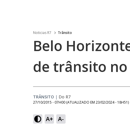
Noticias R7
Trânsito
Belo Horizont
de trânsito n
TRÂNSITO
|
Do R7
27/10/2015 - 07H00
(ATUALIZADO EM
23/02/2024 - 18H51
)
A+
A-