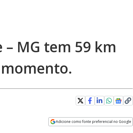
e – MG tem 59 km
o momento.
Adicione como fonte preferencial no Google
Opens in new window