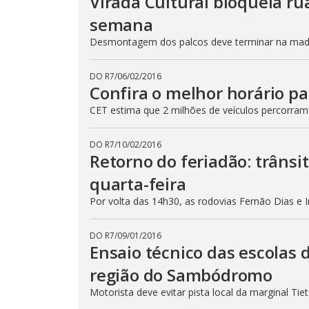
Virada Cultural bloqueia ru
semana
Desmontagem dos palcos deve terminar na madru
DO R7
/
06/02/2016
Confira o melhor horário pa
CET estima que 2 milhões de veículos percorram
DO R7
/
10/02/2016
Retorno do feriadão: trânsi
quarta-feira
Por volta das 14h30, as rodovias Fernão Dias e 
DO R7
/
09/01/2016
Ensaio técnico das escolas 
região do Sambódromo
Motorista deve evitar pista local da marginal Ti