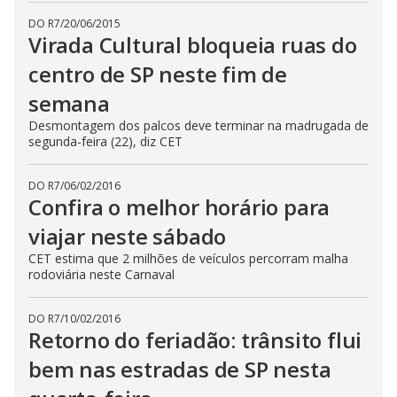
DO R7
/
20/06/2015
Virada Cultural bloqueia ruas do
centro de SP neste fim de
semana
Desmontagem dos palcos deve terminar na madrugada de
segunda-feira (22), diz CET
DO R7
/
06/02/2016
Confira o melhor horário para
viajar neste sábado
CET estima que 2 milhões de veículos percorram malha
rodoviária neste Carnaval
DO R7
/
10/02/2016
Retorno do feriadão: trânsito flui
bem nas estradas de SP nesta