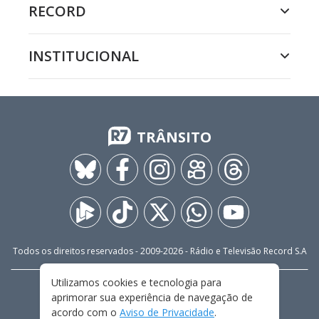
RECORD
INSTITUCIONAL
TRÂNSITO
Todos os direitos reservados - 2009-
2026
- Rádio e Televisão Record S.A
Utilizamos cookies e tecnologia para
CARREIRA
FALE CONOSCO
PRIVACIDADE
aprimorar sua experiência de navegação de
TERMOS E CONDIÇÕES DE USO
acordo com o
Aviso de Privacidade
.