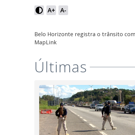
A+
A-
Belo Horizonte registra o trânsito co
MapLink
Últimas