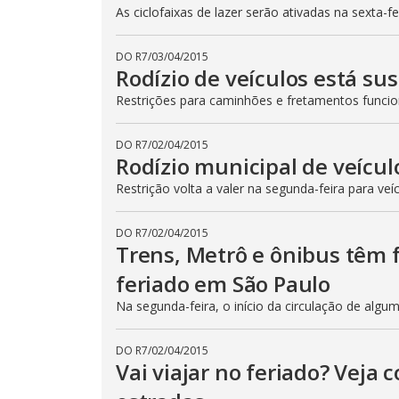
As ciclofaixas de lazer serão ativadas na sexta-f
DO R7
/
03/04/2015
Rodízio de veículos está su
Restrições para caminhões e fretamentos func
DO R7
/
02/04/2015
Rodízio municipal de veícul
Restrição volta a valer na segunda-feira para veí
DO R7
/
02/04/2015
Trens, Metrô e ônibus têm
feriado em São Paulo
Na segunda-feira, o início da circulação de algu
DO R7
/
02/04/2015
Vai viajar no feriado? Veja