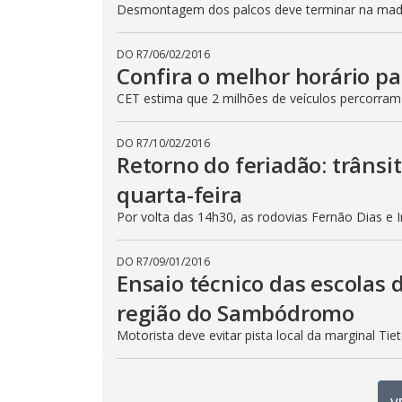
Desmontagem dos palcos deve terminar na madru
DO R7
/
06/02/2016
Confira o melhor horário pa
CET estima que 2 milhões de veículos percorram
DO R7
/
10/02/2016
Retorno do feriadão: trânsi
quarta-feira
Por volta das 14h30, as rodovias Fernão Dias e 
DO R7
/
09/01/2016
Ensaio técnico das escolas 
região do Sambódromo
Motorista deve evitar pista local da marginal Ti