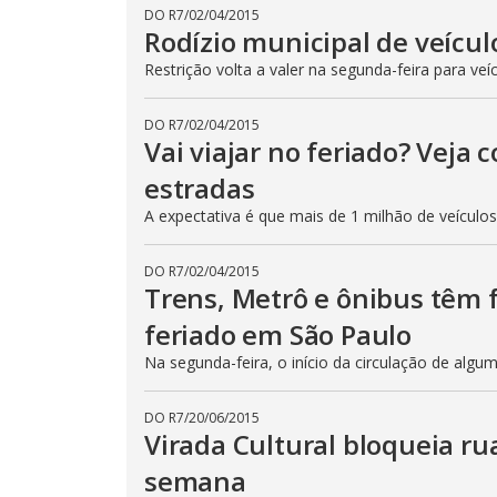
DO R7
/
02/04/2015
Rodízio municipal de veícul
Restrição volta a valer na segunda-feira para veí
DO R7
/
02/04/2015
Vai viajar no feriado? Veja
estradas
A expectativa é que mais de 1 milhão de veículo
DO R7
/
02/04/2015
Trens, Metrô e ônibus têm
feriado em São Paulo
Na segunda-feira, o início da circulação de algu
DO R7
/
20/06/2015
Virada Cultural bloqueia ru
semana