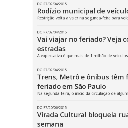
DO R7
/
02/04/2015
Rodízio municipal de veícul
Restrição volta a valer na segunda-feira para veí
DO R7
/
02/04/2015
Vai viajar no feriado? Veja
estradas
A expectativa é que mais de 1 milhão de veículo
DO R7
/
02/04/2015
Trens, Metrô e ônibus têm
feriado em São Paulo
Na segunda-feira, o início da circulação de algu
DO R7
/
20/06/2015
Virada Cultural bloqueia ru
semana