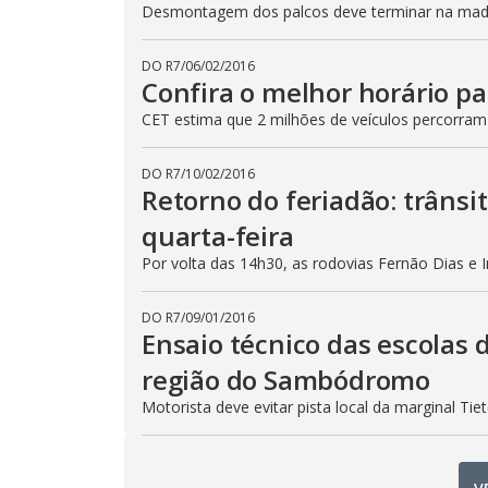
Desmontagem dos palcos deve terminar na madru
DO R7
/
06/02/2016
Confira o melhor horário pa
CET estima que 2 milhões de veículos percorram
DO R7
/
10/02/2016
Retorno do feriadão: trânsi
quarta-feira
Por volta das 14h30, as rodovias Fernão Dias e 
DO R7
/
09/01/2016
Ensaio técnico das escolas 
região do Sambódromo
Motorista deve evitar pista local da marginal Ti