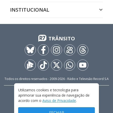
INSTITUCIONAL
TRÂNSITO
Todos os direitos reservados - 2009-
2026
- Rádio e Televisão Record S.A
Utilizamos cookies e tecnologia para
CARREIRA
FALE CONOSCO
PRIVACIDADE
aprimorar sua experiência de navegação de
TERMOS E CONDIÇÕES DE USO
acordo com o
Aviso de Privacidade
.
FECHAR