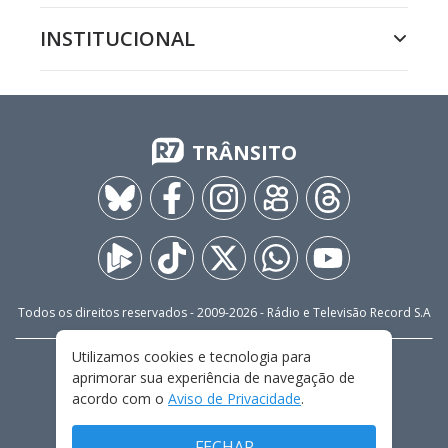
INSTITUCIONAL
TRÂNSITO
Todos os direitos reservados - 2009-
2026
- Rádio e Televisão Record S.A
Utilizamos cookies e tecnologia para
CARREIRA
FALE CONOSCO
PRIVACIDADE
aprimorar sua experiência de navegação de
TERMOS E CONDIÇÕES DE USO
acordo com o
Aviso de Privacidade
.
FECHAR