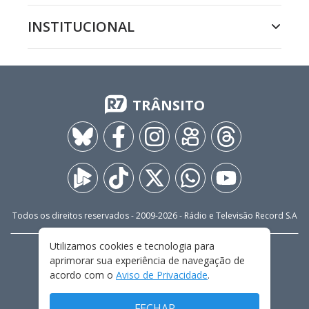
INSTITUCIONAL
TRÂNSITO
Todos os direitos reservados - 2009-
2026
- Rádio e Televisão Record S.A
Utilizamos cookies e tecnologia para
CARREIRA
FALE CONOSCO
PRIVACIDADE
aprimorar sua experiência de navegação de
TERMOS E CONDIÇÕES DE USO
acordo com o
Aviso de Privacidade
.
FECHAR