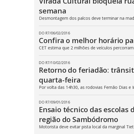
Virada Cultural bloqueia ru
semana
Desmontagem dos palcos deve terminar na madru
DO R7
/
06/02/2016
Confira o melhor horário pa
CET estima que 2 milhões de veículos percorram
DO R7
/
10/02/2016
Retorno do feriadão: trânsi
quarta-feira
Por volta das 14h30, as rodovias Fernão Dias e 
DO R7
/
09/01/2016
Ensaio técnico das escolas 
região do Sambódromo
Motorista deve evitar pista local da marginal Ti