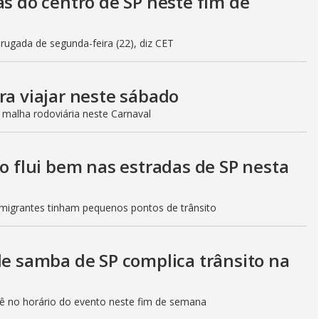
as do centro de SP neste fim de
gada de segunda-feira (22), diz CET
ra viajar neste sábado
 malha rodoviária neste Carnaval
to flui bem nas estradas de SP nesta
Imigrantes tinham pequenos pontos de trânsito
de samba de SP complica trânsito na
etê no horário do evento neste fim de semana