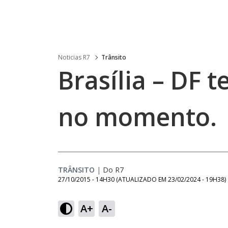
Noticias R7
Trânsito
Brasília – DF 
no momento.
TRÂNSITO
|
Do R7
27/10/2015 - 14H30
(ATUALIZADO EM
23/02/2024 - 19H38
)
A+
A-