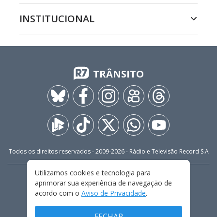
INSTITUCIONAL
TRÂNSITO
Todos os direitos reservados - 2009-
2026
- Rádio e Televisão Record S.A
Utilizamos cookies e tecnologia para
CARREIRA
FALE CONOSCO
PRIVACIDADE
aprimorar sua experiência de navegação de
TERMOS E CONDIÇÕES DE USO
acordo com o
Aviso de Privacidade
.
FECHAR