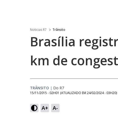
Noticias R7
Trânsito
Brasília regist
km de congest
TRÂNSITO
|
Do R7
15/11/2015 - 02H01
(ATUALIZADO EM
24/02/2024 - 03H20
)
A+
A-