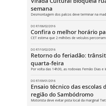
Virada Cultural bloqueia ru
semana
Desmontagem dos palcos deve terminar na madru
DO R7
/
06/02/2016
Confira o melhor horário pa
CET estima que 2 milhões de veículos percorram
DO R7
/
10/02/2016
Retorno do feriadão: trânsi
quarta-feira
Por volta das 14h30, as rodovias Fernão Dias e 
DO R7
/
09/01/2016
Ensaio técnico das escolas 
região do Sambódromo
Motorista deve evitar pista local da marginal Ti