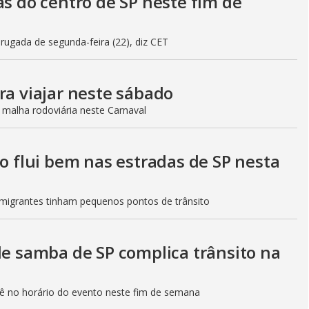
as do centro de SP neste fim de
gada de segunda-feira (22), diz CET
ra viajar neste sábado
 malha rodoviária neste Carnaval
to flui bem nas estradas de SP nesta
Imigrantes tinham pequenos pontos de trânsito
de samba de SP complica trânsito na
etê no horário do evento neste fim de semana