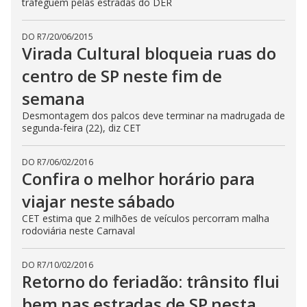
trafeguem pelas estradas do DER
DO R7
/
20/06/2015
Virada Cultural bloqueia ruas do
centro de SP neste fim de
semana
Desmontagem dos palcos deve terminar na madrugada de
segunda-feira (22), diz CET
DO R7
/
06/02/2016
Confira o melhor horário para
viajar neste sábado
CET estima que 2 milhões de veículos percorram malha
rodoviária neste Carnaval
DO R7
/
10/02/2016
Retorno do feriadão: trânsito flui
bem nas estradas de SP nesta