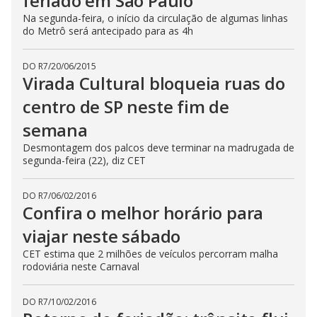
feriado em São Paulo
Na segunda-feira, o início da circulação de algumas linhas
do Metrô será antecipado para as 4h
DO R7
/
20/06/2015
Virada Cultural bloqueia ruas do
centro de SP neste fim de
semana
Desmontagem dos palcos deve terminar na madrugada de
segunda-feira (22), diz CET
DO R7
/
06/02/2016
Confira o melhor horário para
viajar neste sábado
CET estima que 2 milhões de veículos percorram malha
rodoviária neste Carnaval
DO R7
/
10/02/2016