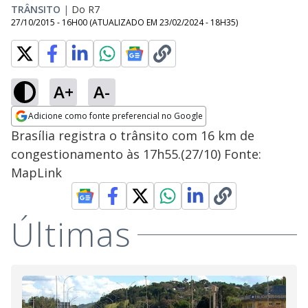
TRÂNSITO
|
Do R7
27/10/2015 - 16H00
(ATUALIZADO EM
23/02/2024 - 18H35
)
A+
A-
Adicione como fonte preferencial no Google
Opens in new window
Brasília registra o trânsito com 16 km de
congestionamento às 17h55.(27/10) Fonte:
MapLink
Últimas