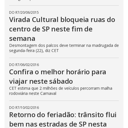
DO R7
/
20/06/2015
Virada Cultural bloqueia ruas do
centro de SP neste fim de
semana
Desmontagem dos palcos deve terminar na madrugada de
segunda-feira (22), diz CET
DO R7
/
06/02/2016
Confira o melhor horário para
viajar neste sábado
CET estima que 2 milhões de veículos percorram malha
rodoviária neste Carnaval
DO R7
/
10/02/2016
Retorno do feriadão: trânsito flui
bem nas estradas de SP nesta