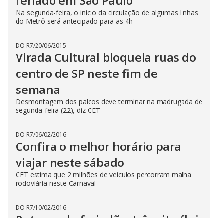
feriado em São Paulo
Na segunda-feira, o início da circulação de algumas linhas
do Metrô será antecipado para as 4h
DO R7
/
20/06/2015
Virada Cultural bloqueia ruas do
centro de SP neste fim de
semana
Desmontagem dos palcos deve terminar na madrugada de
segunda-feira (22), diz CET
DO R7
/
06/02/2016
Confira o melhor horário para
viajar neste sábado
CET estima que 2 milhões de veículos percorram malha
rodoviária neste Carnaval
DO R7
/
10/02/2016