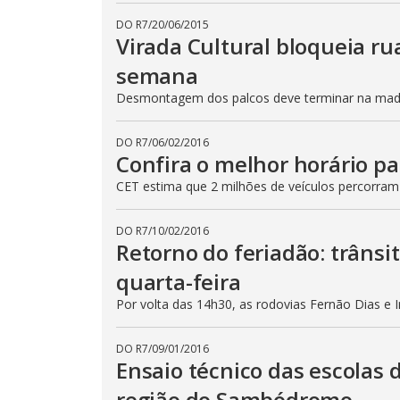
DO R7
/
20/06/2015
Virada Cultural bloqueia ru
semana
Desmontagem dos palcos deve terminar na madru
DO R7
/
06/02/2016
Confira o melhor horário pa
CET estima que 2 milhões de veículos percorram
DO R7
/
10/02/2016
Retorno do feriadão: trânsi
quarta-feira
Por volta das 14h30, as rodovias Fernão Dias e 
DO R7
/
09/01/2016
Ensaio técnico das escolas 
região do Sambódromo