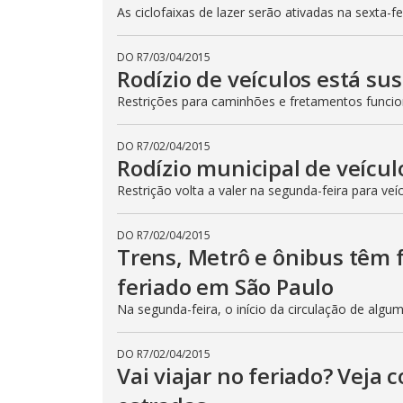
As ciclofaixas de lazer serão ativadas na sexta-f
DO R7
/
03/04/2015
Rodízio de veículos está su
Restrições para caminhões e fretamentos func
DO R7
/
02/04/2015
Rodízio municipal de veícul
Restrição volta a valer na segunda-feira para veí
DO R7
/
02/04/2015
Trens, Metrô e ônibus têm
feriado em São Paulo
Na segunda-feira, o início da circulação de algu
DO R7
/
02/04/2015
Vai viajar no feriado? Veja