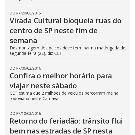
DO R7
/
20/06/2015
Virada Cultural bloqueia ruas do
centro de SP neste fim de
semana
Desmontagem dos palcos deve terminar na madrugada de
segunda-feira (22), diz CET
DO R7
/
06/02/2016
Confira o melhor horário para
viajar neste sábado
CET estima que 2 milhões de veículos percorram malha
rodoviária neste Carnaval
DO R7
/
10/02/2016
Retorno do feriadão: trânsito flui
bem nas estradas de SP nesta