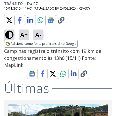
TRÂNSITO
|
Do R7
15/11/2015 - 11H01
(ATUALIZADO EM
24/02/2024 - 03H37
)
A+
A-
Adicione como fonte preferencial no Google
Opens in new window
Campinas registra o trânsito com 19 km de
congestionamento às 13h0.(15/11) Fonte:
MapLink
Últimas