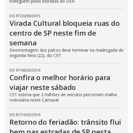
trafeguem pelas estradas do DER
DO R7
/
20/06/2015
Virada Cultural bloqueia ruas do
centro de SP neste fim de
semana
Desmontagem dos palcos deve terminar na madrugada de
segunda-feira (22), diz CET
DO R7
/
06/02/2016
Confira o melhor horário para
viajar neste sábado
CET estima que 2 milhões de veículos percorram malha
rodoviária neste Carnaval
DO R7
/
10/02/2016
Retorno do feriadão: trânsito flui
bem nas estradas de SP nesta