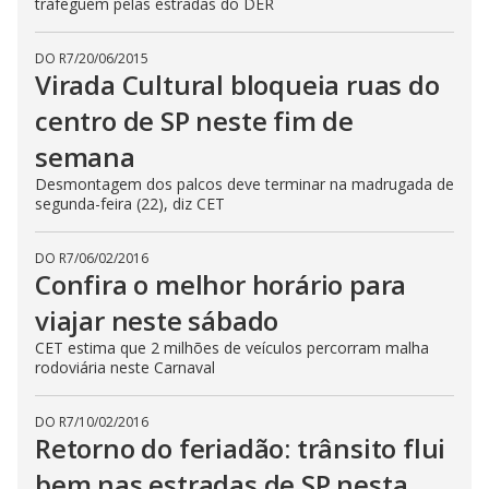
trafeguem pelas estradas do DER
DO R7
/
20/06/2015
Virada Cultural bloqueia ruas do
centro de SP neste fim de
semana
Desmontagem dos palcos deve terminar na madrugada de
segunda-feira (22), diz CET
DO R7
/
06/02/2016
Confira o melhor horário para
viajar neste sábado
CET estima que 2 milhões de veículos percorram malha
rodoviária neste Carnaval
DO R7
/
10/02/2016
Retorno do feriadão: trânsito flui
bem nas estradas de SP nesta