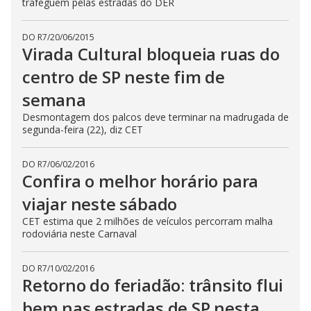
trafeguem pelas estradas do DER
DO R7
/
20/06/2015
Virada Cultural bloqueia ruas do
centro de SP neste fim de
semana
Desmontagem dos palcos deve terminar na madrugada de
segunda-feira (22), diz CET
DO R7
/
06/02/2016
Confira o melhor horário para
viajar neste sábado
CET estima que 2 milhões de veículos percorram malha
rodoviária neste Carnaval
DO R7
/
10/02/2016
Retorno do feriadão: trânsito flui
bem nas estradas de SP nesta