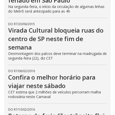
feriado em São Paulo
Na segunda-feira, o início da circulação de algumas linhas
do Metrô será antecipado para as 4h
DO R7
/
20/06/2015
Virada Cultural bloqueia ruas do
centro de SP neste fim de
semana
Desmontagem dos palcos deve terminar na madrugada de
segunda-feira (22), diz CET
DO R7
/
06/02/2016
Confira o melhor horário para
viajar neste sábado
CET estima que 2 milhões de veículos percorram malha
rodoviária neste Carnaval
DO R7
/
10/02/2016