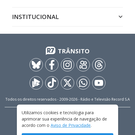
INSTITUCIONAL
TRÂNSITO
Todos os direitos reservados - 2009-
2026
- Rádio e Televisão Record S.A
Utilizamos cookies e tecnologia para
CARREIRA
FALE CONOSCO
PRIVACIDADE
aprimorar sua experiência de navegação de
TERMOS E CONDIÇÕES DE USO
acordo com o
Aviso de Privacidade
.