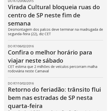
DO R7
/
20/06/2015
Virada Cultural bloqueia ruas do
centro de SP neste fim de
semana
Desmontagem dos palcos deve terminar na madrugada de
segunda-feira (22), diz CET
DO R7
/
06/02/2016
Confira o melhor horário para
viajar neste sábado
CET estima que 2 milhões de veículos percorram malha
rodoviária neste Carnaval
DO R7
/
10/02/2016
Retorno do feriadão: trânsito flui
bem nas estradas de SP nesta
quarta-feira