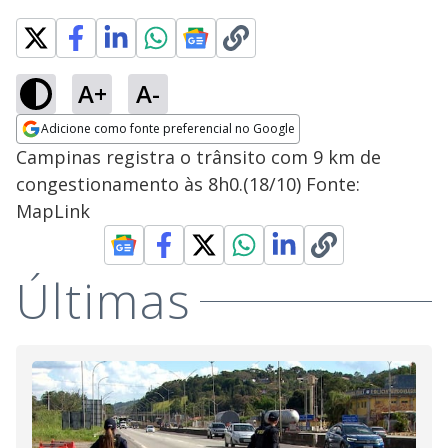
A+
A-
Adicione como fonte preferencial no Google
Opens in new window
Campinas registra o trânsito com 9 km de
congestionamento às 8h0.(18/10) Fonte:
MapLink
Últimas