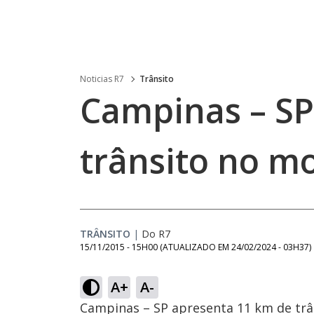
Noticias R7
Trânsito
Campinas – SP
trânsito no m
TRÂNSITO
|
Do R7
15/11/2015 - 15H00
(ATUALIZADO EM
24/02/2024 - 03H37
)
A+
A-
Campinas – SP apresenta 11 km de trân