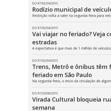
DO R7
/
02/04/2015
Rodízio municipal de veícul
Restrição volta a valer na segunda-feira para veí
DO R7
/
02/04/2015
Vai viajar no feriado? Veja
estradas
A expectativa é que mais de 1 milhão de veículo
DO R7
/
02/04/2015
Trens, Metrô e ônibus têm
feriado em São Paulo
Na segunda-feira, o início da circulação de algu
DO R7
/
20/06/2015
Virada Cultural bloqueia ru
semana