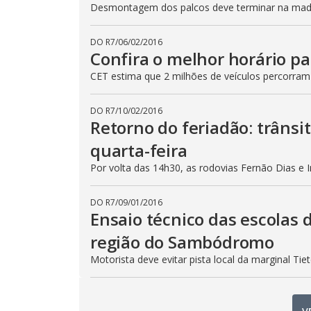
Desmontagem dos palcos deve terminar na madru
DO R7
/
06/02/2016
Confira o melhor horário pa
CET estima que 2 milhões de veículos percorram
DO R7
/
10/02/2016
Retorno do feriadão: trânsi
quarta-feira
Por volta das 14h30, as rodovias Fernão Dias e 
DO R7
/
09/01/2016
Ensaio técnico das escolas 
região do Sambódromo
Motorista deve evitar pista local da marginal Ti