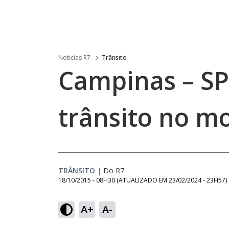
Noticias R7
Trânsito
Campinas – SP
trânsito no m
TRÂNSITO
|
Do R7
18/10/2015 - 08H30
(ATUALIZADO EM
23/02/2024 - 23H57
)
A+
A-