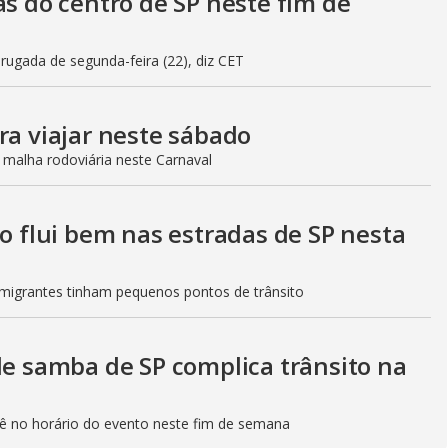
as do centro de SP neste fim de
gada de segunda-feira (22), diz CET
ra viajar neste sábado
 malha rodoviária neste Carnaval
to flui bem nas estradas de SP nesta
Imigrantes tinham pequenos pontos de trânsito
de samba de SP complica trânsito na
etê no horário do evento neste fim de semana