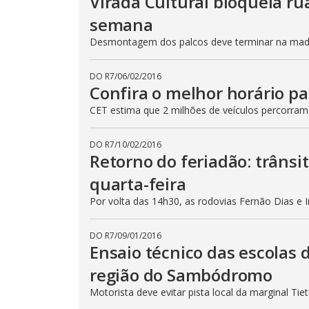
Virada Cultural bloqueia ru
semana
Desmontagem dos palcos deve terminar na madru
DO R7
/
06/02/2016
Confira o melhor horário pa
CET estima que 2 milhões de veículos percorram
DO R7
/
10/02/2016
Retorno do feriadão: trânsi
quarta-feira
Por volta das 14h30, as rodovias Fernão Dias e 
DO R7
/
09/01/2016
Ensaio técnico das escolas 
região do Sambódromo
Motorista deve evitar pista local da marginal Ti