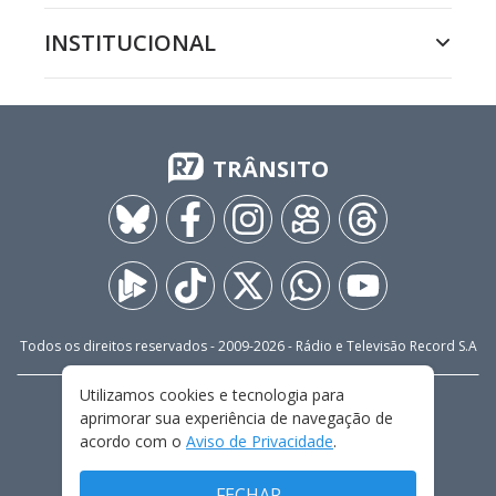
INSTITUCIONAL
TRÂNSITO
Todos os direitos reservados - 2009-
2026
- Rádio e Televisão Record S.A
Utilizamos cookies e tecnologia para
CARREIRA
FALE CONOSCO
PRIVACIDADE
aprimorar sua experiência de navegação de
TERMOS E CONDIÇÕES DE USO
acordo com o
Aviso de Privacidade
.
FECHAR