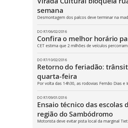
Virada Cultural bloqueia ru
semana
Desmontagem dos palcos deve terminar na madru
DO R7
/
06/02/2016
Confira o melhor horário pa
CET estima que 2 milhões de veículos percorram
DO R7
/
10/02/2016
Retorno do feriadão: trânsi
quarta-feira
Por volta das 14h30, as rodovias Fernão Dias e 
DO R7
/
09/01/2016
Ensaio técnico das escolas 
região do Sambódromo
Motorista deve evitar pista local da marginal Ti