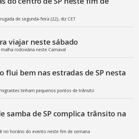
as do centro de SP neste fim de
gada de segunda-feira (22), diz CET
ra viajar neste sábado
 malha rodoviária neste Carnaval
to flui bem nas estradas de SP nesta
Imigrantes tinham pequenos pontos de trânsito
de samba de SP complica trânsito na
etê no horário do evento neste fim de semana