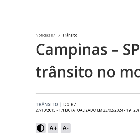
Noticias R7
Trânsito
Campinas – SP
trânsito no m
TRÂNSITO
|
Do R7
27/10/2015 - 17H30
(ATUALIZADO EM
23/02/2024 - 19H23
)
A+
A-