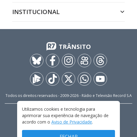
INSTITUCIONAL
TRÂNSITO
Todos os direitos reservados - 2009-
2026
- Rádio e Televisão Record S.A
Utilizamos cookies e tecnologia para
CARREIRA
FALE CONOSCO
PRIVACIDADE
aprimorar sua experiência de navegação de
TERMOS E CONDIÇÕES DE USO
acordo com o
Aviso de Privacidade
.
FECHAR