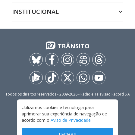
INSTITUCIONAL
TRÂNSITO
Todos os direitos reservados - 2009-
2026
- Rádio e Televisão Record S.A
Utilizamos cookies e tecnologia para
CARREIRA
FALE CONOSCO
PRIVACIDADE
aprimorar sua experiência de navegação de
TERMOS E CONDIÇÕES DE USO
acordo com o
Aviso de Privacidade
.
FECHAR