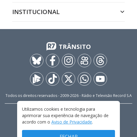
INSTITUCIONAL
TRÂNSITO
Todos os direitos reservados - 2009-
2026
- Rádio e Televisão Record S.A
Utilizamos cookies e tecnologia para
CARREIRA
FALE CONOSCO
PRIVACIDADE
aprimorar sua experiência de navegação de
TERMOS E CONDIÇÕES DE USO
acordo com o
Aviso de Privacidade
.
FECHAR