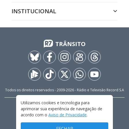
INSTITUCIONAL
TRÂNSITO
Todos os direitos reservados - 2009-
2026
- Rádio e Televisão Record S.A
Utilizamos cookies e tecnologia para
CARREIRA
FALE CONOSCO
PRIVACIDADE
aprimorar sua experiência de navegação de
TERMOS E CONDIÇÕES DE USO
acordo com o
Aviso de Privacidade
.
FECHAR