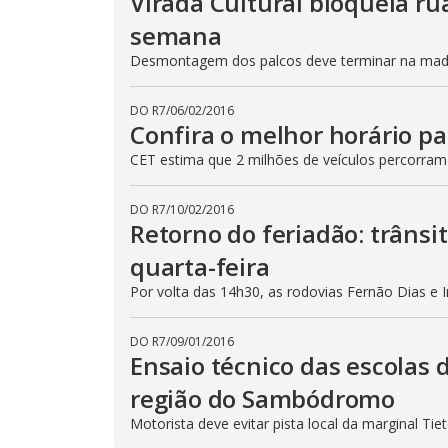
Virada Cultural bloqueia ru
semana
Desmontagem dos palcos deve terminar na madru
DO R7
/
06/02/2016
Confira o melhor horário pa
CET estima que 2 milhões de veículos percorram
DO R7
/
10/02/2016
Retorno do feriadão: trânsi
quarta-feira
Por volta das 14h30, as rodovias Fernão Dias e 
DO R7
/
09/01/2016
Ensaio técnico das escolas 
região do Sambódromo
Motorista deve evitar pista local da marginal Ti