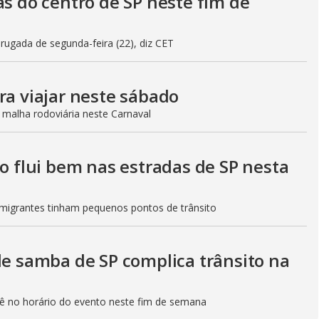
as do centro de SP neste fim de
gada de segunda-feira (22), diz CET
ra viajar neste sábado
 malha rodoviária neste Carnaval
to flui bem nas estradas de SP nesta
Imigrantes tinham pequenos pontos de trânsito
de samba de SP complica trânsito na
etê no horário do evento neste fim de semana