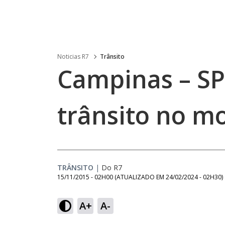
Noticias R7
Trânsito
Campinas – SP
trânsito no m
TRÂNSITO
|
Do R7
15/11/2015 - 02H00
(ATUALIZADO EM
24/02/2024 - 02H30
)
A+
A-