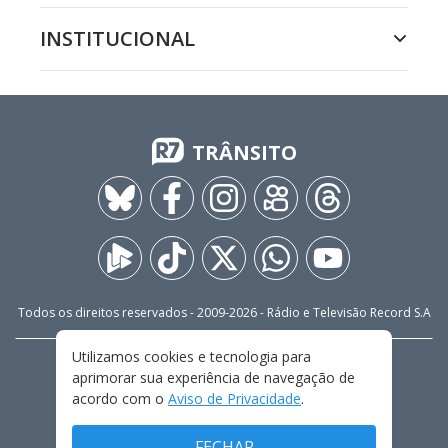
INSTITUCIONAL
TRÂNSITO
Todos os direitos reservados - 2009-
2026
- Rádio e Televisão Record S.A
Utilizamos cookies e tecnologia para
CARREIRA
FALE CONOSCO
PRIVACIDADE
aprimorar sua experiência de navegação de
TERMOS E CONDIÇÕES DE USO
acordo com o
Aviso de Privacidade
.
FECHAR