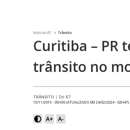
Noticias R7
Trânsito
Curitiba – PR 
trânsito no m
TRÂNSITO
|
Do R7
15/11/2015 - 05H30
(ATUALIZADO EM
24/02/2024 - 02H47
)
A+
A-