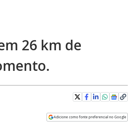
tem 26 km de
omento.
Adicione como fonte preferencial no Google
Opens in new window