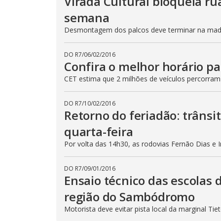
Virada Cultural bloqueia ru
semana
Desmontagem dos palcos deve terminar na madru
DO R7
/
06/02/2016
Confira o melhor horário pa
CET estima que 2 milhões de veículos percorram
DO R7
/
10/02/2016
Retorno do feriadão: trânsi
quarta-feira
Por volta das 14h30, as rodovias Fernão Dias e 
DO R7
/
09/01/2016
Ensaio técnico das escolas 
região do Sambódromo
Motorista deve evitar pista local da marginal Ti