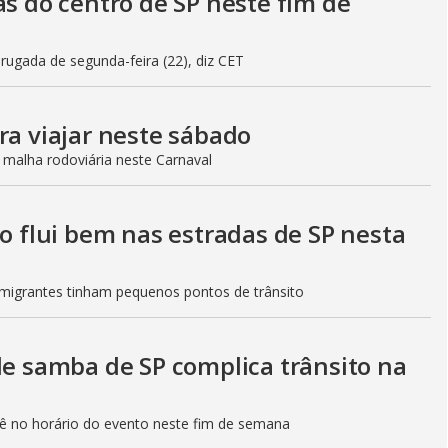
as do centro de SP neste fim de
gada de segunda-feira (22), diz CET
ra viajar neste sábado
 malha rodoviária neste Carnaval
to flui bem nas estradas de SP nesta
Imigrantes tinham pequenos pontos de trânsito
de samba de SP complica trânsito na
etê no horário do evento neste fim de semana