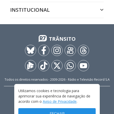
INSTITUCIONAL
TRÂNSITO
Todos os direitos reservados - 2009-
2026
- Rádio e Televisão Record S.A
Utilizamos cookies e tecnologia para
CARREIRA
FALE CONOSCO
PRIVACIDADE
aprimorar sua experiência de navegação de
TERMOS E CONDIÇÕES DE USO
acordo com o
Aviso de Privacidade
.
FECHAR