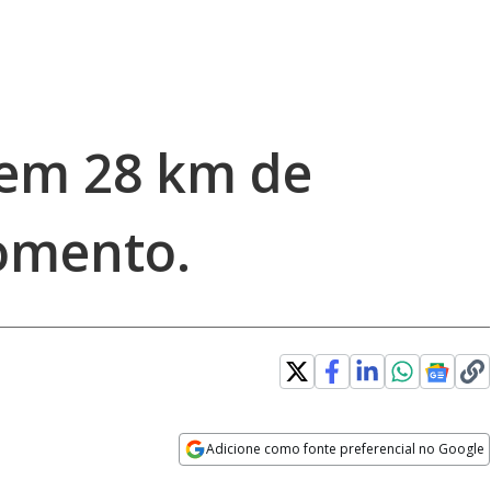
tem 28 km de
omento.
Adicione como fonte preferencial no Google
Opens in new window