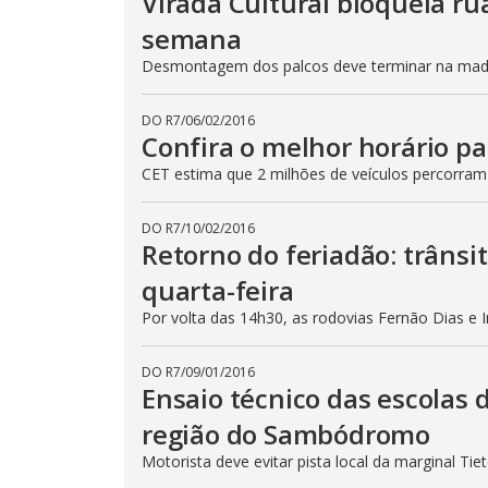
Virada Cultural bloqueia ru
semana
Desmontagem dos palcos deve terminar na madru
DO R7
/
06/02/2016
Confira o melhor horário pa
CET estima que 2 milhões de veículos percorram
DO R7
/
10/02/2016
Retorno do feriadão: trânsi
quarta-feira
Por volta das 14h30, as rodovias Fernão Dias e 
DO R7
/
09/01/2016
Ensaio técnico das escolas 
região do Sambódromo
Motorista deve evitar pista local da marginal Ti