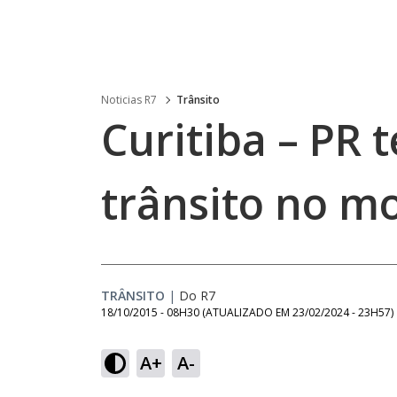
Noticias R7
Trânsito
Curitiba – PR 
trânsito no m
TRÂNSITO
|
Do R7
18/10/2015 - 08H30
(ATUALIZADO EM
23/02/2024 - 23H57
)
A+
A-