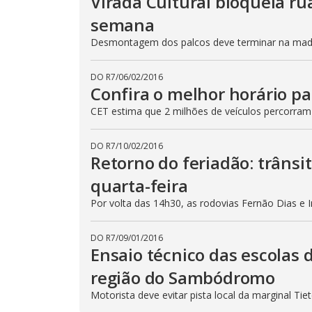
Virada Cultural bloqueia ru
semana
Desmontagem dos palcos deve terminar na madru
DO R7
/
06/02/2016
Confira o melhor horário pa
CET estima que 2 milhões de veículos percorram
DO R7
/
10/02/2016
Retorno do feriadão: trânsi
quarta-feira
Por volta das 14h30, as rodovias Fernão Dias e 
DO R7
/
09/01/2016
Ensaio técnico das escolas 
região do Sambódromo
Motorista deve evitar pista local da marginal Ti