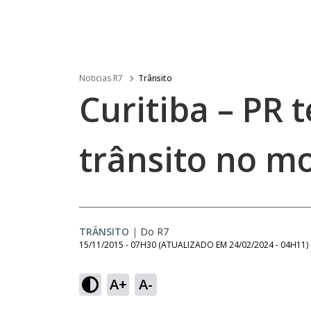
Noticias R7
Trânsito
Curitiba – PR 
trânsito no m
TRÂNSITO
|
Do R7
15/11/2015 - 07H30
(ATUALIZADO EM
24/02/2024 - 04H11
)
A+
A-