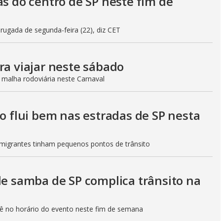
as do centro de SP neste fim de
gada de segunda-feira (22), diz CET
ra viajar neste sábado
 malha rodoviária neste Carnaval
to flui bem nas estradas de SP nesta
Imigrantes tinham pequenos pontos de trânsito
de samba de SP complica trânsito na
etê no horário do evento neste fim de semana