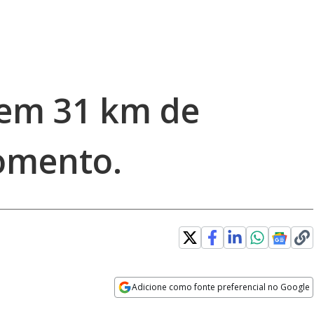
tem 31 km de
omento.
Adicione como fonte preferencial no Google
Opens in new window