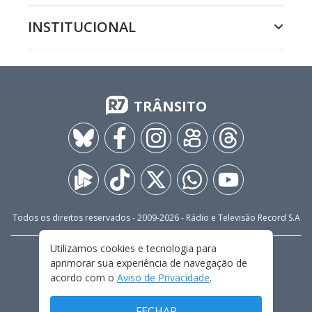
INSTITUCIONAL
TRÂNSITO
Todos os direitos reservados - 2009-
2026
- Rádio e Televisão Record S.A
Utilizamos cookies e tecnologia para
CARREIRA
FALE CONOSCO
PRIVACIDADE
aprimorar sua experiência de navegação de
TERMOS E CONDIÇÕES DE USO
acordo com o
Aviso de Privacidade
.
FECHAR